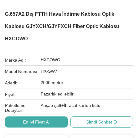
G.657A2 Dış FTTH Hava İndirme Kablosu Optik
Kablosu GJYXCH/GJYFXCH Fiber Optic Kablosu
HXCOWO
HXCOWO
Marka Adı:
HX-SW7
Model Numarası:
2000 metre
Adedi:
Pazarlık edilebilir
Fiyat:
Paketleme
Ahşap şaft+İhracat karton kutu
Detayları:
En İyi Fiyat Al
Şimdi Sohbet Et