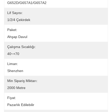
G652D/G657A1/G657A2
Lif Sayısı:
1/2/4 Çekirdek
Paket:
Ahşap Davul
Çalışma Sıcaklığı:
40~+70
Liman:
Shenzhen
Min Sipariş Miktarı:
2000 Metre
Fiyat:
Pazarlık Edilebilir