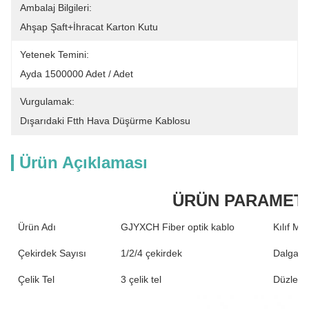
Ambalaj Bilgileri:
Ahşap Şaft+İhracat Karton Kutu
Yetenek Temini:
Ayda 1500000 Adet / Adet
Vurgulamak:
Dışarıdaki Ftth Hava Düşürme Kablosu
Ürün Açıklaması
ÜRÜN PARAMET
Ürün Adı
GJYXCH Fiber optik kablo
Kılıf Ma
Çekirdek Sayısı
1/2/4 çekirdek
Dalgab
Çelik Tel
3 çelik tel
Düzleşt