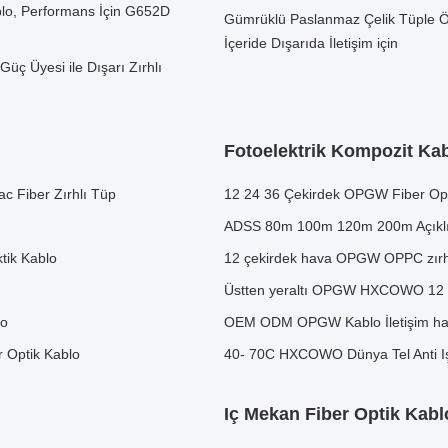
blo, Performans İçin G652D
Gümrüklü Paslanmaz Çelik Tüple Öz
İçeride Dışarıda İletişim için
üç Üyesi ile Dışarı Zırhlı
Fotoelektrik Kompozit Ka
ac Fiber Zırhlı Tüp
12 24 36 Çekirdek OPGW Fiber Opt
ADSS 80m 100m 120m 200m Açıklı
tik Kablo
12 çekirdek hava OPGW OPPC zırh
Üstten yeraltı OPGW HXCOWO 12 16
lo
OEM ODM OPGW Kablo İletişim ha
er Optik Kablo
40- 70C HXCOWO Dünya Tel Anti Iş
Iç Mekan Fiber Optik Kabl