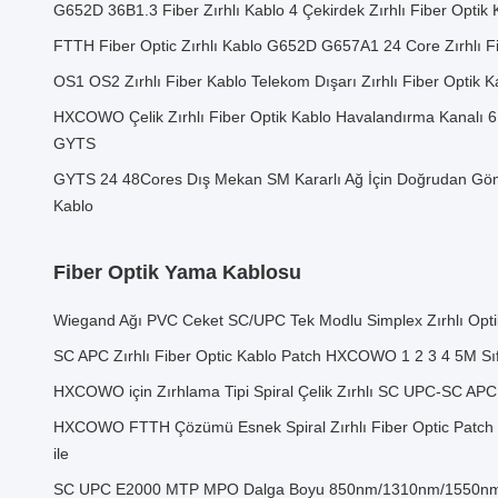
G652D 36B1.3 Fiber Zırhlı Kablo 4 Çekirdek Zırhlı Fiber Optik 
FTTH Fiber Optic Zırhlı Kablo G652D G657A1 24 Core Zırhlı Fi
OS1 OS2 Zırhlı Fiber Kablo Telekom Dışarı Zırhlı Fiber Optik K
HXCOWO Çelik Zırhlı Fiber Optik Kablo Havalandırma Kanalı 6
GYTS
GYTS 24 48Cores Dış Mekan SM Kararlı Ağ İçin Doğrudan Gömü
Kablo
Fiber Optik Yama Kablosu
Wiegand Ağı PVC Ceket SC/UPC Tek Modlu Simplex Zırhlı Opti
SC APC Zırhlı Fiber Optic Kablo Patch HXCOWO 1 2 3 4 5M Sıfır 
HXCOWO için Zırhlama Tipi Spiral Çelik Zırhlı SC UPC-SC APC
HXCOWO FTTH Çözümü Esnek Spiral Zırhlı Fiber Optic Patch 
ile
SC UPC E2000 MTP MPO Dalga Boyu 850nm/1310nm/1550nm içi