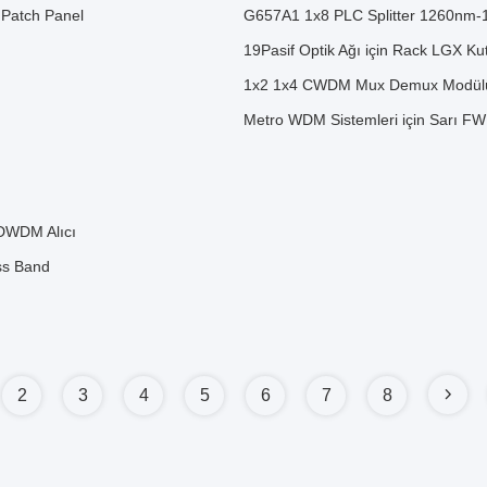
 Patch Panel
G657A1 1x8 PLC Splitter 1260nm-16
19Pasif Optik Ağı için Rack LG
1x2 1x4 CWDM Mux Demux Modülü Fi
Metro WDM Sistemleri için Sarı F
 DWDM Alıcı
ss Band
2
3
4
5
6
7
8