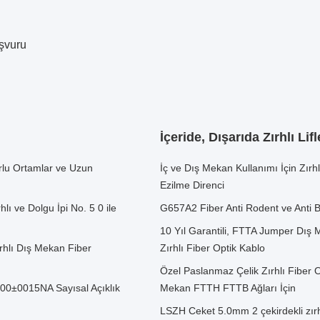
şvuru
İçeride, Dışarıda Zırhlı Lifl
orlu Ortamlar ve Uzun
İç ve Dış Mekan Kullanımı İçin Zırh
Ezilme Direnci
lı ve Dolgu İpi No. 5 0 ile
G657A2 Fiber Anti Rodent ve Anti B
10 Yıl Garantili, FTTA Jumper Dı
rhlı Dış Mekan Fiber
Zırhlı Fiber Optik Kablo
Özel Paslanmaz Çelik Zırhlı Fiber 
200±0015NA Sayısal Açıklık
Mekan FTTH FTTB Ağları İçin
LSZH Ceket 5.0mm 2 çekirdekli zırhl