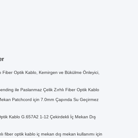
er
lı Fiber Optik Kablo, Kemirgen ve Bükülme Önleyici,
ending ile Paslanmaz Çelik Zırhlı Fiber Optik Kablo
ş Mekan Patchcord için 7.0mm Çapında Su Geçirmez
Optik Kablo G.657A2 1-12 Çekirdekli İç Mekan Dış
ı fiber optik kablo iç mekan dış mekan kullanımı için