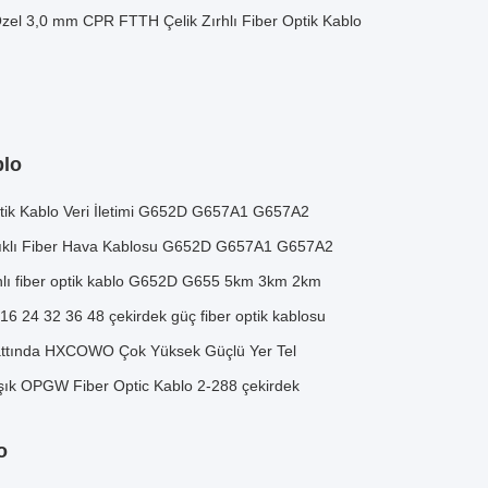
el 3,0 mm CPR FTTH Çelik Zırhlı Fiber Optik Kablo
blo
ik Kablo Veri İletimi G652D G657A1 G657A2
klı Fiber Hava Kablosu G652D G657A1 G657A2
lı fiber optik kablo G652D G655 5km 3km 2km
 24 32 36 48 çekirdek güç fiber optik kablosu
ttında HXCOWO Çok Yüksek Güçlü Yer Tel
ık OPGW Fiber Optic Kablo 2-288 çekirdek
o