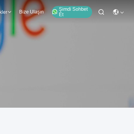
Şimdi Sohbet
Bize Ulaşın
kler
Et