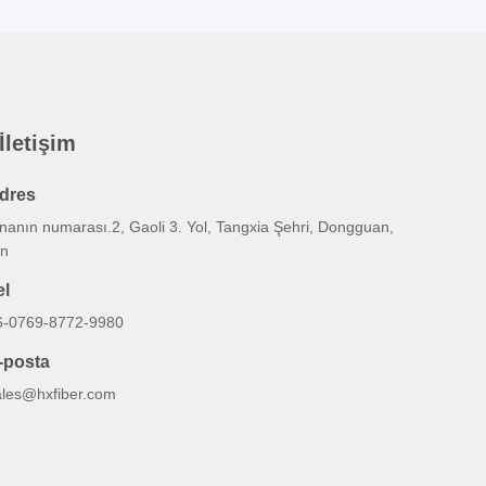
 İletişim
dres
nanın numarası.2, Gaoli 3. Yol, Tangxia Şehri, Dongguan,
in
el
6-0769-8772-9980
-posta
ales@hxfiber.com