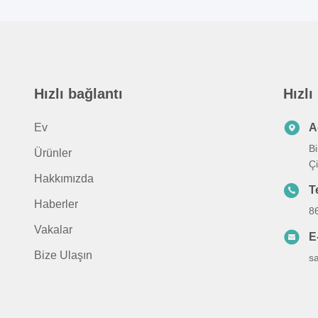
Hızlı bağlantı
Hızlı
Ev
A
Bi
Ürünler
Ç
Hakkımızda
T
Haberler
8
Vakalar
E
Bize Ulaşın
s