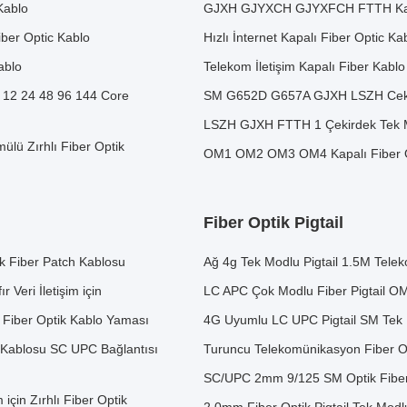
Kablo
GJXH GJYXCH GJYXFCH FTTH Kapalı
ber Optic Kablo
Hızlı İnternet Kapalı Fiber Optic 
ablo
Telekom İletişim Kapalı Fiber Kabl
 12 24 48 96 144 Core
SM G652D G657A GJXH LSZH Ceketli
LSZH GJXH FTTH 1 Çekirdek Tek M
lü Zırhlı Fiber Optik
OM1 OM2 OM3 OM4 Kapalı Fiber O
Fiber Optik Pigtail
k Fiber Patch Kablosu
Ağ 4g Tek Modlu Pigtail 1.5M Telek
Veri İletişim için
LC APC Çok Modlu Fiber Pigtail OM
 Fiber Optik Kablo Yaması
4G Uyumlu LC UPC Pigtail SM Tek 
Kablosu SC UPC Bağlantısı
Turuncu Telekomünikasyon Fiber
SC/UPC 2mm 9/125 SM Optik Fiber
n Zırhlı Fiber Optik