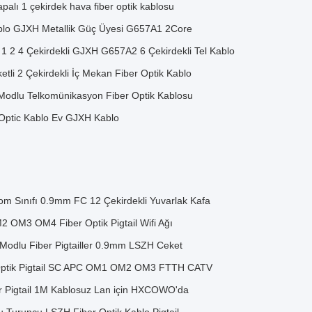
 1 çekirdek hava fiber optik kablosu
Kablo GJXH Metallik Güç Üyesi G657A1 2Core
o 1 2 4 Çekirdekli GJXH G657A2 6 Çekirdekli Tel Kablo
 2 Çekirdekli İç Mekan Fiber Optik Kablo
odlu Telkomünikasyon Fiber Optik Kablosu
ptic Kablo Ev GJXH Kablo
om Sınıfı 0.9mm FC 12 Çekirdekli Yuvarlak Kafa
2 OM3 OM4 Fiber Optik Pigtail Wifi Ağı
Modlu Fiber Pigtailler 0.9mm LSZH Ceket
 Optik Pigtail SC APC OM1 OM2 OM3 FTTH CATV
 Pigtail 1M Kablosuz Lan için HXCOWO'da