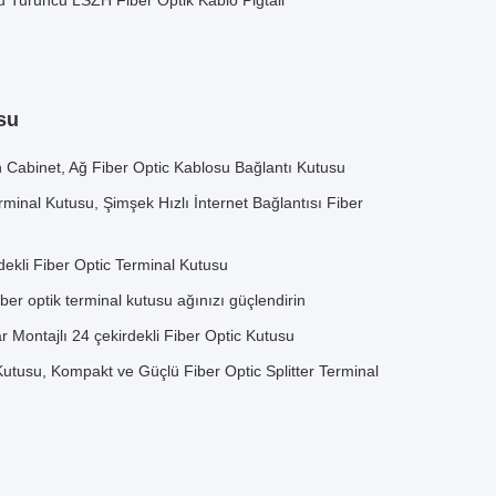
u Turuncu LSZH Fiber Optik Kablo Pigtail
su
 Cabinet, Ağ Fiber Optic Kablosu Bağlantı Kutusu
inal Kutusu, Şimşek Hızlı İnternet Bağlantısı Fiber
irdekli Fiber Optic Terminal Kutusu
ber optik terminal kutusu ağınızı güçlendirin
ar Montajlı 24 çekirdekli Fiber Optic Kutusu
tusu, Kompakt ve Güçlü Fiber Optic Splitter Terminal