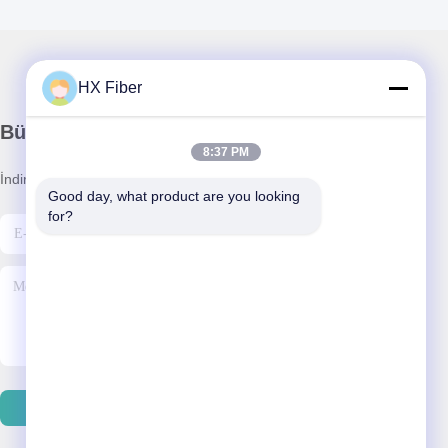
HX Fiber
Bültenimiz
8:37 PM
İndirimler ve daha fazlası için bültenimize abone olun.
Good day, what product are you looking 
for?
Bize Ulaşın