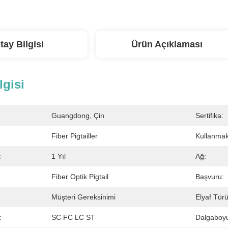
tay Bilgisi
Ürün Açıklaması
lgisi
Guangdong, Çin
Sertifika:
Fiber Pigtailler
Kullanmak
:
1 Yıl
Ağ:
Fiber Optik Pigtail
Başvuru:
Müşteri Gereksinimi
Elyaf Türü
:
SC FC LC ST
Dalgaboy