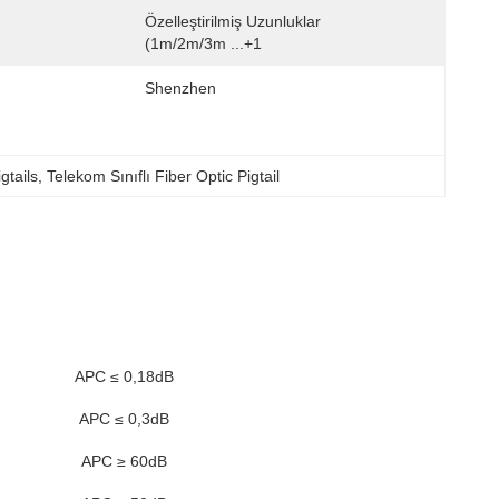
Özelleştirilmiş Uzunluklar 
(1m/2m/3m ...+1
Shenzhen
tails
, 
Telekom Sınıflı Fiber Optic Pigtail
APC ≤ 0,18dB
APC ≤ 0,3dB
APC ≥ 60dB