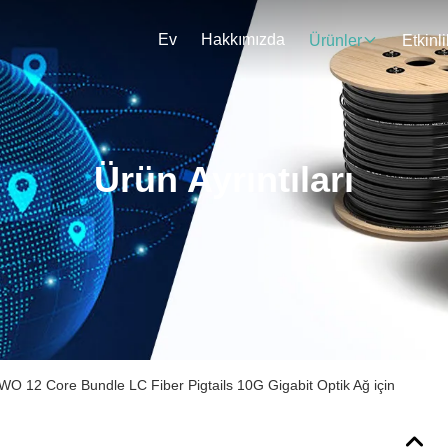
Ev
Hakkımızda
Ürünler
Etkinli
Ürün Ayrıntıları
 12 Core Bundle LC Fiber Pigtails 10G Gigabit Optik Ağ için