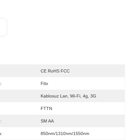
CE RoHS FCC
:
Fttx
Kablosuz Lan, Wi-Fi, 4g, 3G
FTTN
:
SM AA
u:
850nm/1310nm/1550nm