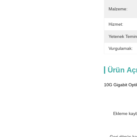
Malzeme:
Hizmet:
Yetenek Temin
Vurgulamak:
Ürün Aç
10G Gigabit Opti
Ekleme kayb
Geri dönüş ka