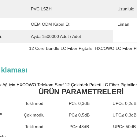
PVC LSZH
Uzunluk:
OEM ODM Kabul Et
Liman:
i:
Ayda 1500000 Adet / Adet
12 Core Bundle LC Fiber Pigtails
, 
HXCOWO LC Fiber Pig
ıklaması
k Ağ için HXCOWO Telekom Sınıf 12 Çekirdek Paketi LC Fiber Pigtailler
ÜRÜN PARAMETRELERİ
Tekli mod
PC≤ 0,3dB
UPC≤ 0,2dB
ı
Çok modlu
PC≤ 0,5dB
UPC≤ 0,3dB
Tekli mod
PC≥ 48dB
UPC≥ 50dB
ybı