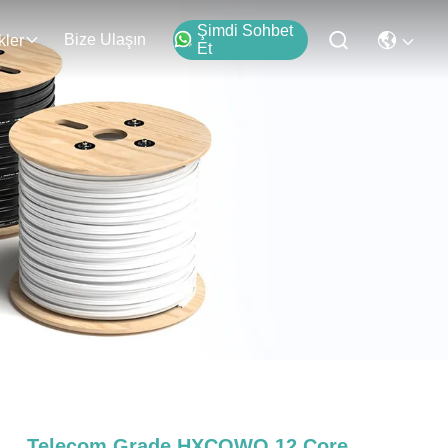
Şimdi Sohbet
Bize Ulaşın
kler
Et
Telecom Grade HXCOWO 12 Core