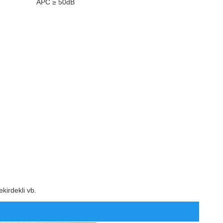
APC ≥ 50dB
ekirdekli vb.