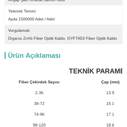
Yetenek Temini:
Ayda 1500000 Adet / Adet
Vurgulamak:
Dışarısı Zırhlı Fiber Optik Kablo
, 
GYFTA53 Fiber Optik Kablo
Ürün Açıklaması
TEKNİK PARAME
Fiber Çekirdek Sayısı
Çap (mm)
2-36
13.9
38-72
15.1
74-96
17.1
98-120
18.6