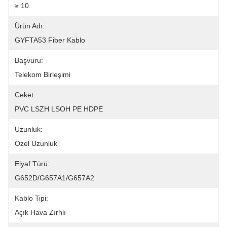
≥ 10
Ürün Adı:
GYFTA53 Fiber Kablo
Başvuru:
Telekom Birleşimi
Ceket:
PVC LSZH LSOH PE HDPE
Uzunluk:
Özel Uzunluk
Elyaf Türü:
G652D/G657A1/G657A2
Kablo Tipi:
Açık Hava Zırhlı