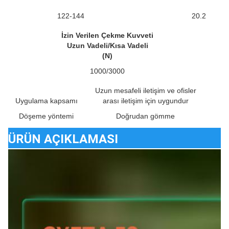
122-144
20.2
İzin Verilen Çekme Kuvveti
Uzun Vadeli/Kısa Vadeli
(N)
1000/3000
Uzun mesafeli iletişim ve ofisler
Uygulama kapsamı
arası iletişim için uygundur
Döşeme yöntemi
Doğrudan gömme
Ç
ÜRÜN AÇIKLAMASI